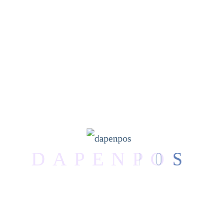
dan Komisaris
Prinsip-prinsip transparansi, akuntabilitas,
pertanggungjawaban, kemandirian, dan kewajaran
Dokumen informasi penggantian akuntan yang
mengaudit perusahaan
Dokumen Laporan Tahunan (Annual Report) Tahun
2022
Dokumen Laporan Keuangan Tahun 2023 (audited)
Dokumen Laporan neraca laba rugi Tahun 2023
(audited)
D
A
P
E
N
P
O
S
Dokumen Laporan Tanggung Jawab Sosial
Perusahaan tahun 2022 (audited)